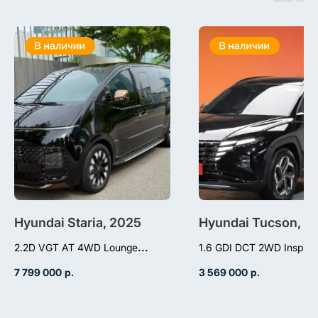
Hyundai Staria, 2025
Hyundai Tucson, 2
2.2D VGT AT 4WD Lounge
1.6 GDI DCT 2WD Inspirat
1.6 (180л.с.), бензин
Inspiration 7-местный
7 799 000
р.
3 569 000
р.
2.2 (177л.с.), дизель,
робот, передний п
АКПП, полный привод,
пробег 3 000