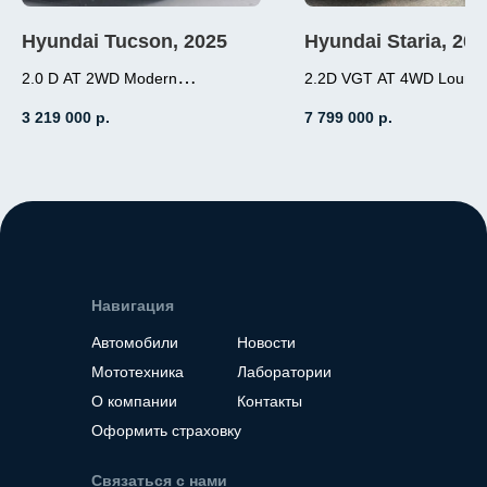
Hyundai Tucson, 2025
Hyundai Staria, 202
2.0 D AT 2WD Modern
2.2D VGT AT 4WD Loung
2.0 (184л.с.), дизель,
Inspiration 7-местный
3 219 000
р.
7 799 000
р.
АКПП, передний привод,
2.2 (177л.с.), дизель
пробег 19 000
АКПП, полный прив
пробег 7 000
Место нахождение - Корея
Место нахождение - К
Навигация
Автомобили
Новости
Мототехника
Лаборатории
О компании
Контакты
Оформить страховку
Связаться с нами