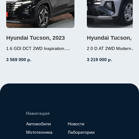
Hyundai Tucson, 2023
Hyundai Tucson, 2
1.6 GDI DCT 2WD Inspiration
2.0 D AT 2WD Modern
1.6 (180л.с.), бензин,
2.0 (184л.с.), дизель
3 569 000
р.
3 219 000
р.
робот, передний привод,
АКПП, передний пр
пробег 3 000
пробег 19 000
Место нахождение - Корея
Место нахождение - К
Навигация
Автомобили
Новости
Мототехника
Лаборатории