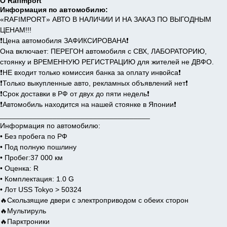
О Rafimport
Информация по автомобилю:
«RAFIMPORT» АВТО В НАЛИЧИИ И НА ЗАКАЗ ПО ВЫГОДНЫМ
ЦЕНАМ!!!
❗️Цена автомобиля ЗАФИКСИРОВАНА❗️
Она включает: ПЕРЕГОН автомобиля с СВХ, ЛАБОРАТОРИЮ,
стоянку и ВРЕМЕННУЮ РЕГИСТРАЦИЮ для жителей не ДВФО.
❗️НЕ входит только комиссия банка за оплату инвойса❗️
❗️Только выкупленные авто, рекламных объявлений нет❗️
❗️Срок доставки в РФ от двух до пяти недель❗️
❗️Автомобиль находится на нашей стоянке в Японии❗️
_____________________________________
Информация по автомобилю:
• Без пробега по РФ
• Под полную пошлину
• Пробег:37 000 км
• Оценка: R
• Комплектация: 1.0 G
• Лот USS Tokyo > 50324
🔥Скользящие двери с электроприводом с обеих сторон
🔥Мультируль
🔥Парктроники