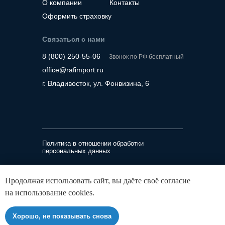
О компании
Контакты
Оформить страховку
Связаться с нами
8 (800) 250-55-06
Звонок по РФ бесплатный
office@rafimport.ru
г. Владивосток, ул. Фонвизина, 6
Политика в отношении обработки
персональных данных
ООО «Рафимпорт»
Продолжая использовать сайт, вы даёте своё согласие
ИНН 2536341302, ОГРН 1232500026780
на использование cookies.
690014, Приморский край, г Владивосток, ул
Фонвизина, д. 6
Хорошо, не показывать снова
©️ 2026 Rafimport. Все права защищены.