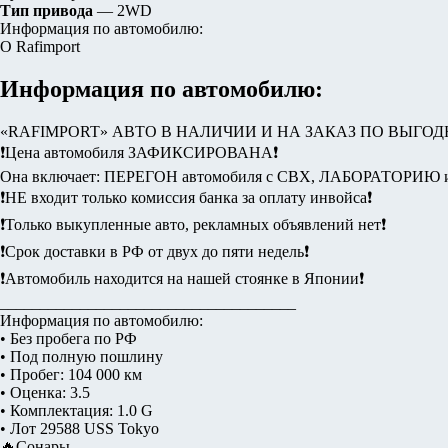
Тип привода
— 2WD
Информация по автомобилю:
О Rafimport
Информация по автомобилю:
«RAFIMPORT» АВТО В НАЛИЧИИ И НА ЗАКАЗ ПО ВЫГОД
❗️Цена автомобиля ЗАФИКСИРОВАНА❗️
Она включает: ПЕРЕГОН автомобиля с СВХ, ЛАБОРАТОРИ
❗️НЕ входит только комиссия банка за оплату инвойса❗️
❗️Только выкупленные авто, рекламных объявлений нет❗️
❗️Срок доставки в РФ от двух до пяти недель❗️
❗️Автомобиль находится на нашей стоянке в Японии❗️
_____________________________________
Информация по автомобилю:
• Без пробега по РФ
• Под полную пошлину
• Пробег: 104 000 км
• Оценка: 3.5
• Комплектация: 1.0 G
• Лот 29588 USS Tokyo
🔥Сонары