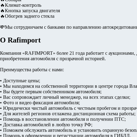
🔥Климат-контроль
🔥Кнопка запуска двигателя
🔥Обогрев заднего стекла
💸Мы сотрудничаем с банками по направлению автокредитован
О Rafimport
Компания «RAFIMPORT» более 21 года работает с аукционами, д
приобретения автомобиля с прозрачной историей.
Преимущества работы с нами:
• Доступные цены;
• Мы находимся на собственной территории в центре города Вл
• Вы будете первым собственником автомобиля;
• Вас сопровождает личный менеджер, на всех этапах сделки;
• Фото и видео фиксация автомобиля;
• Юридически чистый автомобиль с честным пробегом и прозра
• Для жителей регионов отлажена дистанционная схема работы;
• Помощь в восстановлении автомобиля и получении ПТС;
• Доставка автомобилей в любую точку РФ;
• Поможем обслужить автомобиль и установить охранную безоп
• Помощь в оформлении и регистрации автомобиля в ГИБДД.