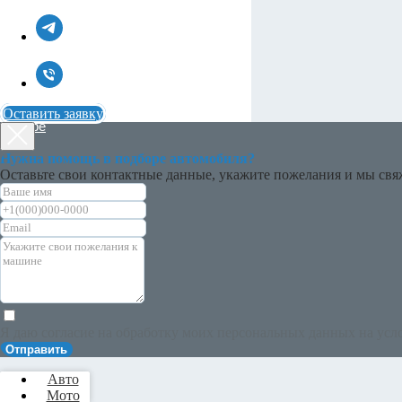
Дром
Auto.ru
2ГИС
Instagram
YouTube
Вконтакте
Оставить заявку
RuTube
Нужна помощь в подборе автомобиля?
Оставьте свои контактные данные, укажите пожелания и мы свяж
Я даю согласие на обработку моих персональных данных на усл
Отправить
Авто
Мото