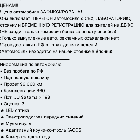
ЦЕНАМ!!!
❗️Цена автомобиля ЗАФИКСИРОВАНА❗️
Она включает: ПЕРЕГОН автомобиля с СВХ, ЛАБОРАТОРИЮ,
стоянку и ВРЕМЕННУЮ РЕГИСТРАЦИЮ для жителей не ДВФО.
❗️НЕ входит только комиссия банка за оплату инвойса❗️
❗️Только выкупленные авто, рекламных объявлений нет❗️
❗️Срок доставки в РФ от двух до пяти недель❗️
❗️Автомобиль находится на нашей стоянке в Японии❗️
_____________________________________
Информация по автомобилю:
• Без пробега по РФ
• Под полную пошлину
• Пробег 99 000 км
• Комплектация: 660 L
• Лот: JU Saitama > 193
• Оценка: 3
🔥 LED оптика
🔥 Электроподогрев передних сидений
🔥 Мультируль
🔥 Адаптивный круиз-контроль (ACCS)
🔥 Камера заднего хода