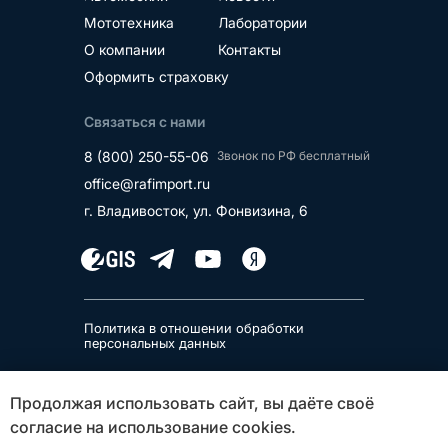
Мототехника
Лаборатории
О компании
Контакты
Оформить страховку
Связаться с нами
8 (800) 250-55-06
Звонок по РФ бесплатный
office@rafimport.ru
г. Владивосток, ул. Фонвизина, 6
Политика в отношении обработки
персональных данных
ООО «Рафимпорт»
Продолжая использовать сайт, вы даёте своё
ИНН 2536341302, ОГРН 1232500026780
согласие на использование cookies.
690014, Приморский край, г Владивосток,
ул Фонвизина, д. 6