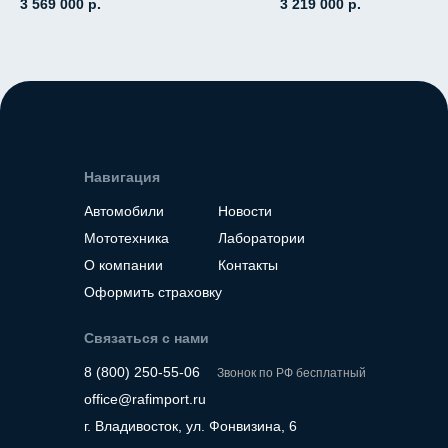
3 569 000
р.
3 219 000
р.
робот, передний привод,
АКПП, передний пр
пробег 3 000
пробег 19 000
Место нахождение - Корея
Место нахождение - К
Навигация
Автомобили
Новости
Мототехника
Лаборатории
О компании
Контакты
Оформить страховку
Связаться с нами
8 (800) 250-55-06
Звонок по РФ бесплатный
office@rafimport.ru
г. Владивосток, ул. Фонвизина, 6