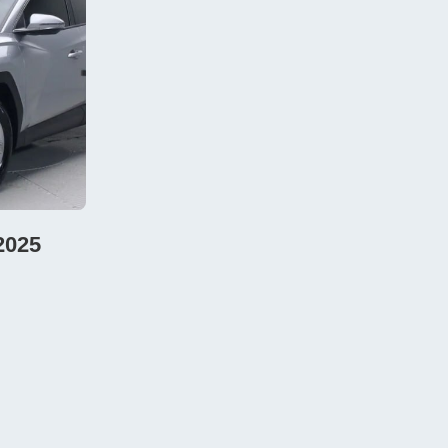
2025
 АКПП,
бег 19
ея