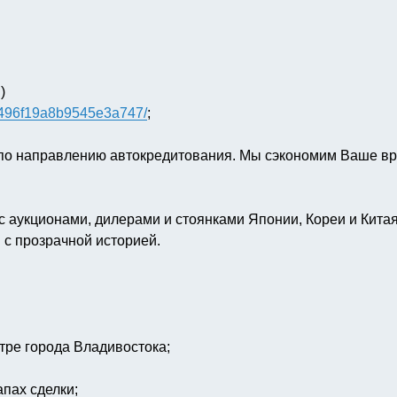
)
f4496f19a8b9545e3a747/
;
 по направлению автокредитования. Мы сэкономим Ваше в
 аукционами, дилерами и стоянками Японии, Кореи и Кита
 с прозрачной историей.
тре города Владивостока;
пах сделки;