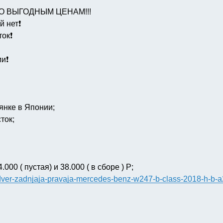
О ВЫГОДНЫМ ЦЕНАМ!!!
 нет❗️
ок❗️
и❗️
янке в Японии;
ток;
000 ( пустая) и 38.000 ( в сборе ) Р;
ts/dver-zadnjaja-pravaja-mercedes-benz-w247-b-class-2018-h-