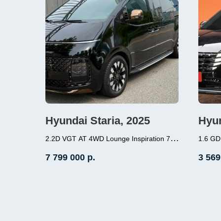
Hyundai Staria, 2025
Hyun
2.2D VGT AT 4WD Lounge Inspiration 7-
1.6 GD
1.6 (
местный
7 799 000
р.
3 569
2.2 (177л.с.), дизель, АКПП,
перед
полный привод, пробег 7 000
Место
Место нахождение - Корея