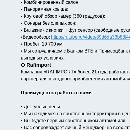
• Комбинированный салон;
• Панорамная крыша;
• Круговой обзор камер (360 градусов);
• Сонары без слепых зон;
• Багажник с кнопки + фут сенсор (свободные руки
•Видеообзор:
https://rutube.ru/video/89d6da33b83
• Пробег: 19 700 км;
• Мы сотрудничаем с Банком ВТБ и Примсоцбанк
выгодных условиях.
О Rafimport
Компания «RAFIMPORT» более 21 года работает с
партнер для выгодного приобретения автомобиля
Преимущества работы с нами:
• Доступные цены;
• Мы находимся на собственной территории в цен
• Вы будете первым собственником автомобиля;
• Вас сопровождает личный менеджер, на всех эта