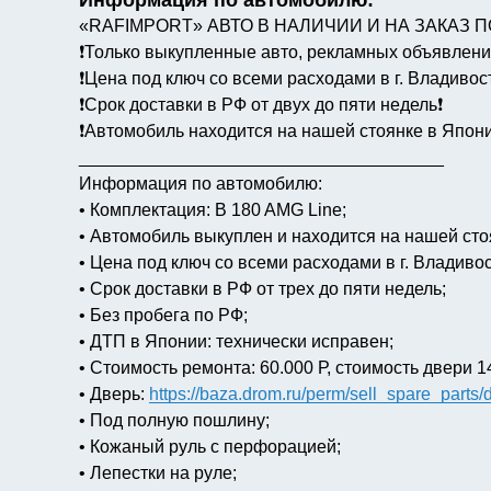
Информация по автомобилю:
«RAFIMPORT» АВТО В НАЛИЧИИ И НА ЗАКАЗ П
❗️Только выкупленные авто, рекламных объявлений
❗️Цена под ключ со всеми расходами в г. Владивост
❗️Срок доставки в РФ от двух до пяти недель❗️
❗️Автомобиль находится на нашей стоянке в Япони
_____________________________________
Информация по автомобилю:
• Комплектация: B 180 AMG Line;
• Автомобиль выкуплен и находится на нашей сто
• Цена под ключ со всеми расходами в г. Владивос
• Срок доставки в РФ от трех до пяти недель;
• Без пробега по РФ;
• ДТП в Японии: технически исправен;
• Стоимость ремонта: 60.000 Р, стоимость двери 14.
• Дверь:
https://baza.drom.ru/perm/sell_spare_par
• Под полную пошлину;
• Кожаный руль с перфорацией;
• Лепестки на руле;