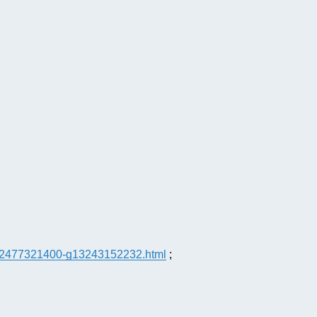
b-a2477321400-g13243152232.html
;