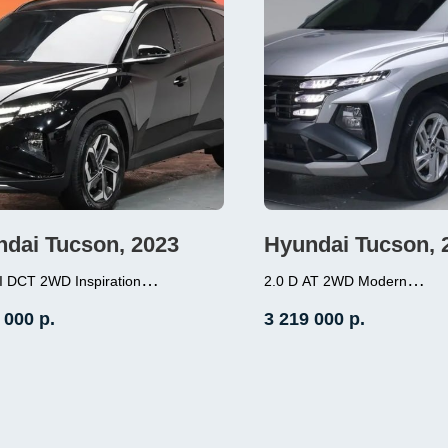
dai Tucson, 2023
Hyundai Tucson, 
I DCT 2WD Inspiration
2.0 D AT 2WD Modern
180л.с.), бензин, робот,
2.0 (184л.с.), дизель,
 000
р.
3 219 000
р.
ний привод, пробег 3 000
передний привод, про
000
 нахождение - Корея
Место нахождение - Кор