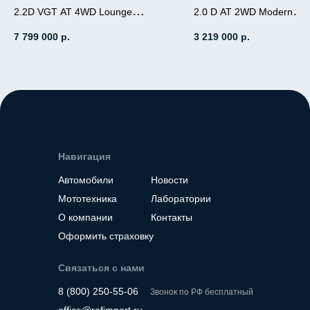
2.2D VGT AT 4WD Lounge
2.0 D AT 2WD Modern
2.0 (184л.с.), дизель
Inspiration 7-местный
7 799 000
р.
3 219 000
р.
2.2 (177л.с.), дизель,
АКПП, передний пр
АКПП, полный привод,
пробег 19 000
пробег 7 000
Место нахождение - К
Место нахождение - Корея
Навигация
Автомобили
Новости
Мототехника
Лаборатории
О компании
Контакты
Оформить страховку
Связаться с нами
8 (800) 250-55-06
Звонок по РФ бесплатный