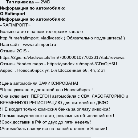
Тип привода
— 2WD
Информация по автомобилю:
О Rafimport
Информация по автомобилю:
«RAFIMPORT»
Больше авто в нашем телеграмм канале -
http://t.me/rafimport_vladivostok ( Обязательно подпишитесь! )
Наш сайт - www.rafimport.ru
Отзывы 2GIS -
https://2gis.ru/vladivostok/firm/70000001077002317/tab/reviews
Отзывы Yandex maps - https://yandex.ru/maps/-/CDxOjH6U
Адрес: . Новосибирск ул.1-я Шоссейная 66, 4п, 2 эт.
❗️Цена автомобиля ЗАФИКСИРОВАНА❗️
‼️Цена указана с доставкой до г.Новосибирск.‼️
Она включает: ПЕРЕГОН автомобиля с СВХ, ЛАБОРАТОРИЮ и
ВРЕМЕННУЮ РЕГИСТРАЦИЮ для жителей не ДВФО.
❗️НЕ входит только комиссия банка за оплату инвойса❗️
❗️Только выкупленные авто, рекламных объявлений нет❗️
❗️Срок доставки в РФ от двух до пяти недель❗️
❗️Автомобиль находится на нашей стоянке в Японии❗️
_____________________________________