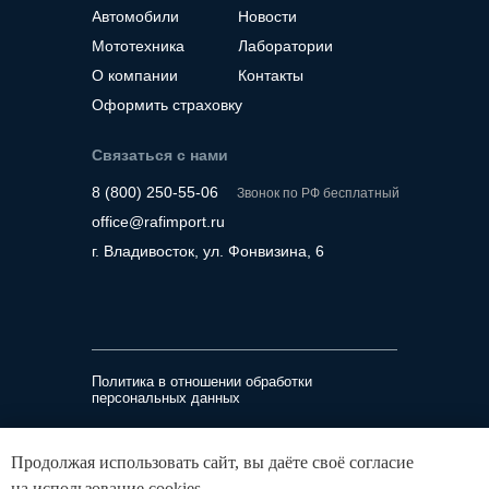
Автомобили
Новости
Мототехника
Лаборатории
О компании
Контакты
Оформить страховку
Связаться с нами
8 (800) 250-55-06
Звонок по РФ бесплатный
office@rafimport.ru
г. Владивосток, ул. Фонвизина, 6
Политика в отношении обработки
персональных данных
ООО «Рафимпорт»
Продолжая использовать сайт, вы даёте своё согласие
ИНН 2536341302, ОГРН 1232500026780
на использование cookies.
690014, Приморский край, г Владивосток, ул