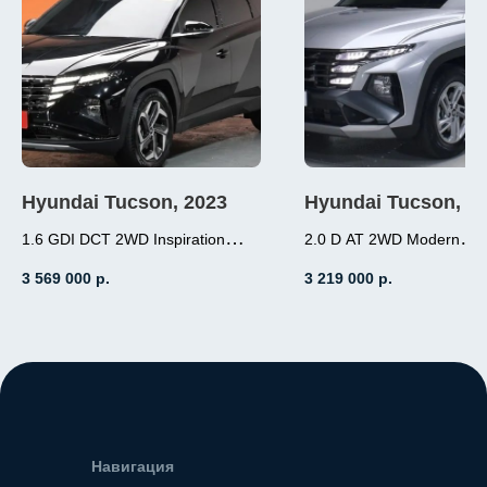
Hyundai Tucson, 2023
Hyundai Tucson, 2
1.6 GDI DCT 2WD Inspiration
2.0 D AT 2WD Modern
1.6 (180л.с.), бензин,
2.0 (184л.с.), дизель
3 569 000
р.
3 219 000
р.
робот, передний привод,
АКПП, передний пр
пробег 3 000
пробег 19 000
Место нахождение - Корея
Место нахождение - К
Навигация