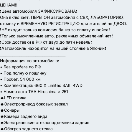
ЦЕНАМ!!!
❗️Цена автомобиля ЗАФИКСИРОВАНА❗️
Она включает: ПЕРЕГОН автомобиля с СВХ, ЛАБОРАТОРИЮ,
стоянку и ВРЕМЕННУЮ РЕГИСТРАЦИЮ для жителей не ДВФО.
❗️НЕ входит только комиссия банка за оплату инвойса❗️
❗️Только выкупленные авто, рекламных объявлений нет❗️
❗️Срок доставки в РФ от двух до пяти недель❗️
❗️Автомобиль находится на нашей стоянке в Японии❗️
_____________________________________
Информация по автомобилю:
• Без пробега по РФ
• Под полную пошлину
• Пробег: 54 000 км
• Комплектация: 660 X Limited SAIII 4WD
• Номер лота TAA Hiroshima > 251
🔥LED оптика
🔥Электропривод боковых зеркал
🔥Сонары
🔥Камера заднего вида
🔥Электрические стеклоподъемники задние
🔥Обогрев заднего стекла