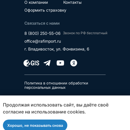
О компании
Контакты
Оформить страховку
Связаться с нами
8 (800) 250-55-06
Звонок по РФ бесплатный
office@rafimport.ru
г. Владивосток, ул. Фонвизина, 6
Политика в отношении обработки
персональных данных
ООО «Рафимпорт»
Продолжая использовать сайт, вы даёте своё
ИНН 2536341302, ОГРН 1232500026780
согласие на использование cookies.
690014, Приморский край, г Владивосток,
ул Фонвизина, д. 6
Хорошо, не показывать снова
©️ 2026 Rafimport. Все права защищены.