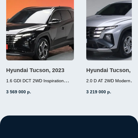
Hyundai Tucson, 2023
Hyundai Tucson, 2
1.6 GDI DCT 2WD Inspiration
2.0 D AT 2WD Modern
1.6 (180л.с.), бензин,
2.0 (184л.с.), дизель
3 569 000
р.
3 219 000
р.
робот, передний привод,
АКПП, передний пр
пробег 3 000
пробег 19 000
Место нахождение - Корея
Место нахождение - К