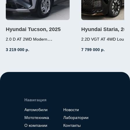
Hyundai Tucson, 2025
Hyundai Staria, 202
2.0 D AT 2WD Modern
2.2D VGT AT 4WD Loung
2.0 (184л.с.), дизель,
Inspiration 7-местный
3 219 000
р.
7 799 000
р.
АКПП, передний привод,
2.2 (177л.с.), дизель
пробег 19 000
АКПП, полный прив
пробег 7 000
Место нахождение - Корея
Место нахождение - К
Навигация
Автомобили
Новости
Мототехника
Лаборатории
О компании
Контакты