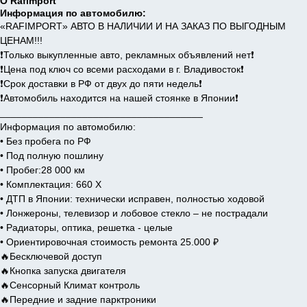
О Rafimport
Информация по автомобилю:
«RAFIMPORT» АВТО В НАЛИЧИИ И НА ЗАКАЗ ПО ВЫГОДНЫМ
ЦЕНАМ!!!
❗️Только выкупленные авто, рекламных объявлений нет❗️
❗️Цена под ключ со всеми расходами в г. Владивосток❗️
❗️Срок доставки в РФ от двух до пяти недель❗️
❗️Автомобиль находится на нашей стоянке в Японии❗️
_____________________________________
Информация по автомобилю:
• Без пробега по РФ
• Под полную пошлину
• Пробег:28 000 км
• Комплектация: 660 Х
• ДТП в Японии: технически исправен, полностью ходовой
• Лонжероны, телевизор и лобовое стекло – не пострадали
• Радиаторы, оптика, решетка - целые
• Ориентировочная стоимость ремонта 25.000 ₽
🔥Бесключевой доступ
🔥Кнопка запуска двигателя
🔥Сенсорный Климат контроль
🔥Передние и задние парктроники