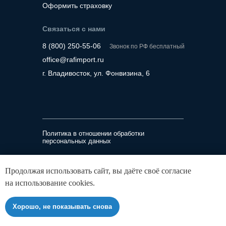
Оформить страховку
Связаться с нами
8 (800) 250-55-06
Звонок по РФ бесплатный
office@rafimport.ru
г. Владивосток, ул. Фонвизина, 6
Политика в отношении обработки
персональных данных
ООО «Рафимпорт»
Продолжая использовать сайт, вы даёте своё согласие
ИНН 2536341302, ОГРН 1232500026780
на использование cookies.
690014, Приморский край, г Владивосток, ул
Фонвизина, д. 6
Хорошо, не показывать снова
©️ 2026 Rafimport. Все права защищены.