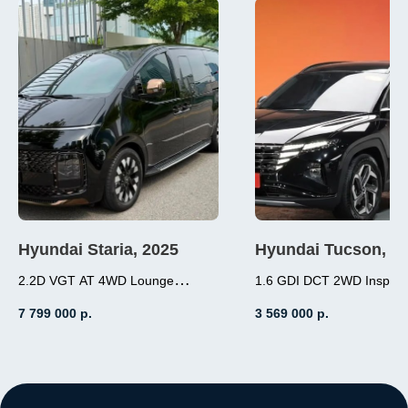
Hyundai Staria, 2025
Hyundai Tucson, 2
2.2D VGT AT 4WD Lounge
1.6 GDI DCT 2WD Inspirat
1.6 (180л.с.), бензин
Inspiration 7-местный
7 799 000
р.
3 569 000
р.
2.2 (177л.с.), дизель,
робот, передний пр
АКПП, полный привод,
пробег 3 000
пробег 7 000
Место нахождение - К