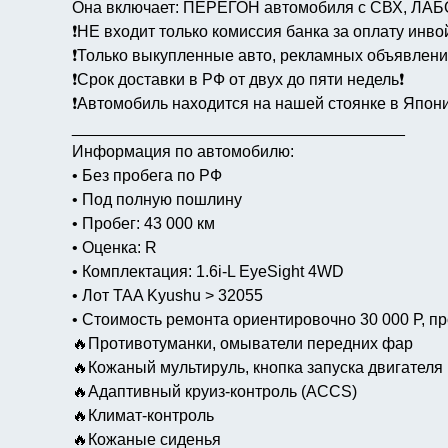
Она включает: ПЕРЕГОН автомобиля с СВХ, Л
❗️НЕ входит только комиссия банка за оплату инвой
❗️Только выкупленные авто, рекламных объявлений
❗️Срок доставки в РФ от двух до пяти недель❗️
❗️Автомобиль находится на нашей стоянке в Япони
_____________________________________
Информация по автомобилю:
• Без пробега по РФ
• Под полную пошлину
• Пробег: 43 000 км
• Оценка: R
• Комплектация: 1.6i-L EyeSight 4WD
• Лот TAA Kyushu > 32055
• Стоимость ремонта ориентировочно 30 000 Р, пр
🔥Противотуманки, омыватели передних фар
🔥Кожаный мультируль, кнопка запуска двигателя
🔥Адаптивный круиз-контроль (ACCS)
🔥Климат-контроль
🔥Кожаные сиденья