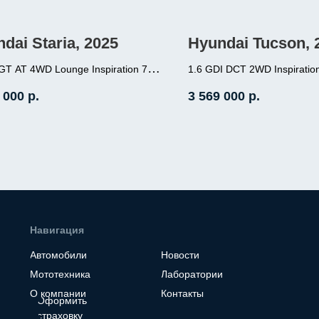
dai Staria, 2025
Hyundai Tucson, 
GT AT 4WD Lounge Inspiration 7-
1.6 GDI DCT 2WD Inspiratio
1.6 (180л.с.), бензин, 
ый
 000
р.
3 569 000
р.
177л.с.), дизель, АКПП,
передний привод, про
й привод, пробег 7 000
Место нахождение - Кор
 нахождение - Корея
Навигация
Автомобили
Новости
Мототехника
Лаборатории
О компании
Контакты
Оформить
страховку