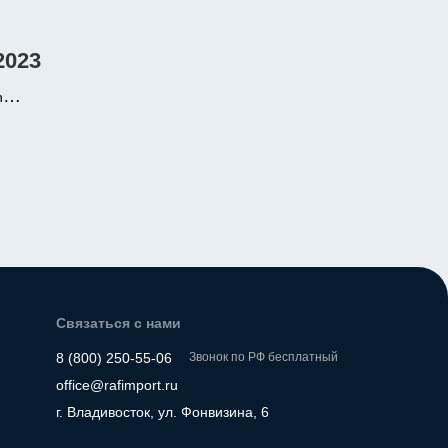
2023
n
робот,
бег 3 000
ея
Связаться с нами
8 (800) 250-55-06
Звонок по РФ бесплатный
office@rafimport.ru
г. Владивосток, ул. Фонвизина, 6