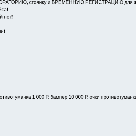
АБОРАТОРИЮ, стоянку и ВРЕМЕННУЮ РЕГИСТРАЦИЮ для ж
са❗️
 нет❗️
и❗️
отивотуманка 1 000 Р, бампер 10 000 Р, очки противотуманк