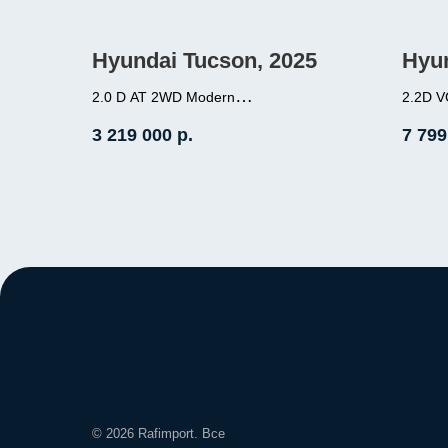
Hyundai Tucson, 2025
Hyun
2.0 D AT 2WD Modern
2.2D V
2.0 (184л.с.), дизель, АКПП,
местн
3 219 000
р.
7 799
передний привод, пробег 19
2.2 (
000
полны
Место нахождение - Корея
Место
©️ 2026 Rafimport. Все