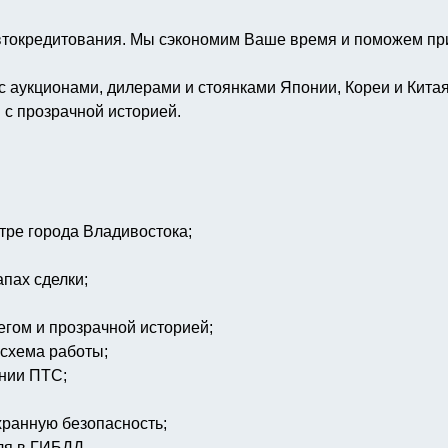
втокредитования. Мы сэкономим Ваше время и поможем при
 аукционами, дилерами и стоянками Японии, Кореи и Кита
 с прозрачной историей.
тре города Владивостока;
пах сделки;
егом и прозрачной историей;
 схема работы;
ении ПТС;
хранную безопасность;
ля в ГИБДД.