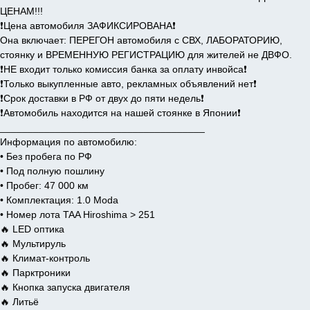
ЦЕНАМ!!!
❗️Цена автомобиля ЗАФИКСИРОВАНА❗️
Она включает: ПЕРЕГОН автомобиля с СВХ, ЛАБОРАТОРИЮ,
стоянку и ВРЕМЕННУЮ РЕГИСТРАЦИЮ для жителей не ДВФО.
❗️НЕ входит только комиссия банка за оплату инвойса❗️
❗️Только выкупленные авто, рекламных объявлений нет❗️
❗️Срок доставки в РФ от двух до пяти недель❗️
❗️Автомобиль находится на нашей стоянке в Японии❗️
_____________________________________
Информация по автомобилю:
• Без пробега по РФ
• Под полную пошлину
• Пробег: 47 000 км
• Комплектация: 1.0 Moda
• Номер лота TAA Hiroshima > 251
🔥 LED оптика
🔥 Мультируль
🔥 Климат-контроль
🔥 Парктроники
🔥 Кнопка запуска двигателя
🔥 Литьё