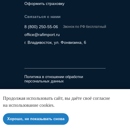
Оформить страховку
Связаться с нами
8 (800) 250-55-06
Звонок по РФ бесплатный
office@rafimport.ru
г. Владивосток, ул. Фонвизина, 6
Политика в отношении обработки
персональных данных
ООО «Рафимпорт»
Продолжая использовать сайт, вы даёте своё согласие
ИНН 2536341302, ОГРН 1232500026780
на использование cookies.
690014, Приморский край, г Владивосток, ул
Фонвизина, д. 6
Хорошо, не показывать снова
©️ 2026 Rafimport. Все права защищены.