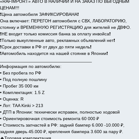
«RAFIMPORT» АВТО В НАЛИЧИИ И НА ЗАКАЗ ПО ВЫГОДНЫМ
ЦЕНАМ!!!
❗️Цена автомобиля ЗАФИКСИРОВАНА❗️
Она включает: ПЕРЕГОН автомобиля с СВХ, ЛАБОРАТОРИЮ,
стоянку и ВРЕМЕННУЮ РЕГИСТРАЦИЮ для жителей не ДВФО.
❗️НЕ входит только комиссия банка за оплату инвойса❗️
❗️Только выкупленные авто, рекламных объявлений нет❗️
❗️Срок доставки в РФ от двух до пяти недель❗️
❗️Автомобиль находится на нашей стоянке в Японии❗️
_____________________________________
Информация по автомобилю:
• Без пробега по РФ
• Под полную пошлину
• Пробег 35 000 км
• Комплектация: 1.5 Z
• Оценка: R
• Лот: TAA Kinki > 213
• ДТП в Японии: технически исправен, полностью ходовой
• Ориентировочная стоимость ремонта 60 000 ₽
• Стоимость запчастей в РФ: задний бампер 6.000 -10.000 ₽,
задняя дверь 45.000 ₽, крепления бампера 3.600 за пару ₽.
🔥Топовая комплектация