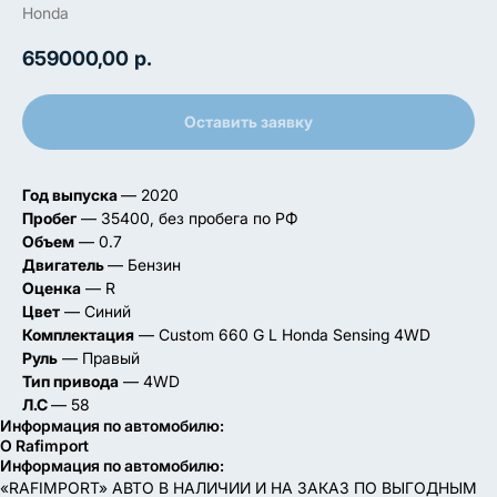
Honda
659000,00
р.
Оставить заявку
Год выпуска
— 2020
Пробег
— 35400, без пробега по РФ
Объем
— 0.7
Двигатель
— Бензин
Оценка
— R
Цвет
— Синий
Комплектация
— Custom 660 G L Honda Sensing 4WD
Руль
— Правый
Тип привода
— 4WD
Л.С
— 58
Информация по автомобилю:
О Rafimport
Информация по автомобилю:
«RAFIMPORT» АВТО В НАЛИЧИИ И НА ЗАКАЗ ПО ВЫГОДНЫМ