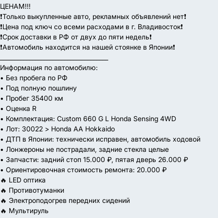
ЦЕНАМ!!!
❗️Только выкупленные авто, рекламных объявлений нет❗️
❗️Цена под ключ со всеми расходами в г. Владивосток❗️
❗️Срок доставки в РФ от двух до пяти недель❗️
❗️Автомобиль находится на нашей стоянке в Японии❗️
_____________________________________
Информация по автомобилю:
• Без пробега по РФ
• Под полную пошлину
• Пробег 35400 км
• Оценка R
• Комплектация: Custom 660 G L Honda Sensing 4WD
• Лот: 30022 > Honda AA Hokkaido
• ДТП в Японии: технически исправен, автомобиль ходовой
• Лонжероны не пострадали, задние стекла целые
• Запчасти: задний стоп 15.000 ₽, пятая дверь 26.000 ₽
• Ориентировочная стоимость ремонта: 20.000 ₽
🔥 LED оптика
🔥 Противотуманки
🔥 Электроподогрев передних сидений
🔥 Мультируль