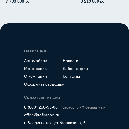
7 799 000
р.
3 219 000
р.
2.2 (177л.с.), дизель,
АКПП, передний пр
АКПП, полный привод,
пробег 19 000
пробег 7 000
Место нахождение - К
Место нахождение - Корея
Навигация
Автомобили
Новости
Мототехника
Лаборатории
О компании
Контакты
Оформить страховку
Связаться с нами
8 (800) 250-55-06
Звонок по РФ бесплатный
office@rafimport.ru
г. Владивосток, ул. Фонвизина, 6