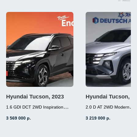
Hyundai Tucson, 2023
Hyundai Tucson, 2
1.6 GDI DCT 2WD Inspiration
2.0 D AT 2WD Modern
1.6 (180л.с.), бензин,
2.0 (184л.с.), дизель
3 569 000
р.
3 219 000
р.
робот, передний привод,
АКПП, передний пр
пробег 3 000
пробег 19 000