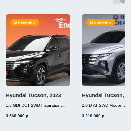
Hyundai Tucson, 2023
Hyundai Tucson, 2
1.6 GDI DCT 2WD Inspiration
2.0 D AT 2WD Modern
1.6 (180л.с.), бензин,
2.0 (184л.с.), дизель
3 569 000
р.
3 219 000
р.
робот, передний привод,
АКПП, передний пр
пробег 3 000
пробег 19 000