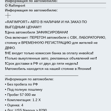
Информация по автомобилю:
О Rafimport
Информация по автомобилю:
«RAFIMPORT» АВТО В НАЛИЧИИ И НА ЗАКАЗ ПО
ВЫГОДНЫМ ЦЕНАМ!!!
❗️Цена автомобиля ЗАФИКСИРОВАНА❗️
Она включает: ПЕРЕГОН автомобиля с СВХ, ЛАБОРАТОРИЮ,
стоянку и ВРЕМЕННУЮ РЕГИСТРАЦИЮ для жителей не
ДВФО.
❗️НЕ входит только комиссия банка за оплату инвойса❗️
❗️Только выкупленные авто, рекламных объявлений нет❗️
❗️Срок доставки в РФ от двух до пяти недель❗️
❗️Автомобиль находится на нашей стоянке в Японии❗️
_____________________________________
Информация по автомобилю:
• Без пробега по РФ
• Под полную пошлину
• Пробег 57 000 км
• Комплектация: 1.2 X
• Оценка: 4
• Лот: USS Nagoya > 8290