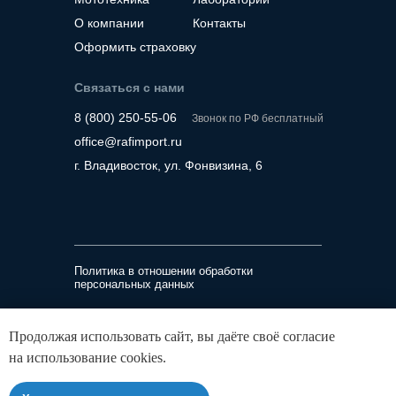
О компании
Контакты
Оформить страховку
Связаться с нами
8 (800) 250-55-06
Звонок по РФ бесплатный
office@rafimport.ru
г. Владивосток, ул. Фонвизина, 6
Политика в отношении обработки
персональных данных
ООО «Рафимпорт»
Продолжая использовать сайт, вы даёте своё согласие
ИНН 2536341302, ОГРН 1232500026780
на использование cookies.
690014, Приморский край, г Владивосток, ул
Фонвизина, д. 6