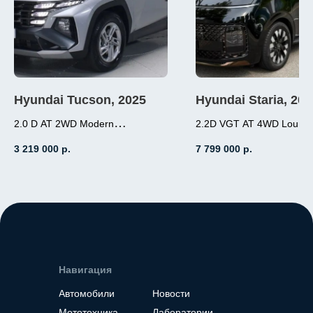
Hyundai Tucson, 2025
Hyundai Staria, 202
2.0 D AT 2WD Modern
2.2D VGT AT 4WD Loung
2.0 (184л.с.), дизель,
Inspiration 7-местный
3 219 000
р.
7 799 000
р.
АКПП, передний привод,
2.2 (177л.с.), дизель
пробег 19 000
АКПП, полный прив
пробег 7 000
Место нахождение - Корея
Место нахождение - К
Навигация
Автомобили
Новости
Мототехника
Лаборатории