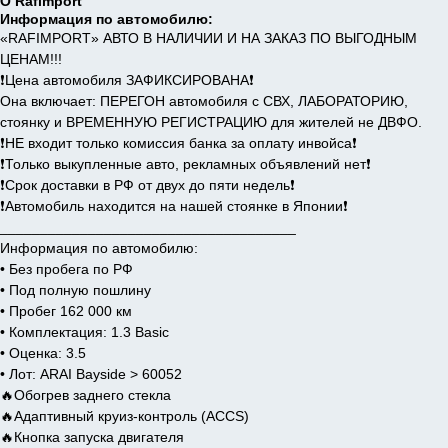
О Rafimport
Информация по автомобилю:
«RAFIMPORT» АВТО В НАЛИЧИИ И НА ЗАКАЗ ПО ВЫГОДНЫМ
ЦЕНАМ!!!
❗️Цена автомобиля ЗАФИКСИРОВАНА❗️
Она включает: ПЕРЕГОН автомобиля с СВХ, ЛАБОРАТОРИЮ,
стоянку и ВРЕМЕННУЮ РЕГИСТРАЦИЮ для жителей не ДВФО.
❗️НЕ входит только комиссия банка за оплату инвойса❗️
❗️Только выкупленные авто, рекламных объявлений нет❗️
❗️Срок доставки в РФ от двух до пяти недель❗️
❗️Автомобиль находится на нашей стоянке в Японии❗️
_____________________________________
Информация по автомобилю:
• Без пробега по РФ
• Под полную пошлину
• Пробег 162 000 км
• Комплектация: 1.3 Basic
• Оценка: 3.5
• Лот: ARAI Bayside > 60052
🔥Обогрев заднего стекла
🔥Адаптивный круиз-контроль (ACCS)
🔥Кнопка запуска двигателя