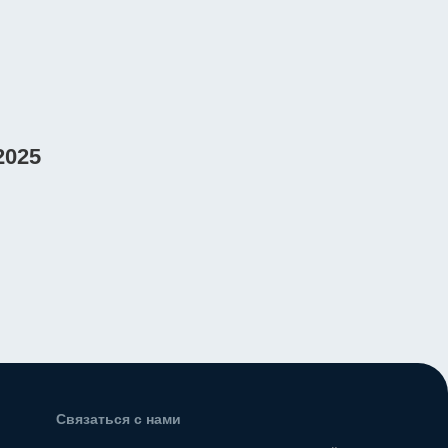
2025
 АКПП,
бег 19
ея
Связаться с нами