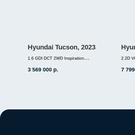
Hyundai Tucson, 2023
Hyun
1.6 GDI DCT 2WD Inspiration
2.2D V
1.6 (180л.с.), бензин, робот,
местн
3 569 000
р.
7 799
передний привод, пробег 3 000
2.2 (
полны
Место нахождение - Корея
Место