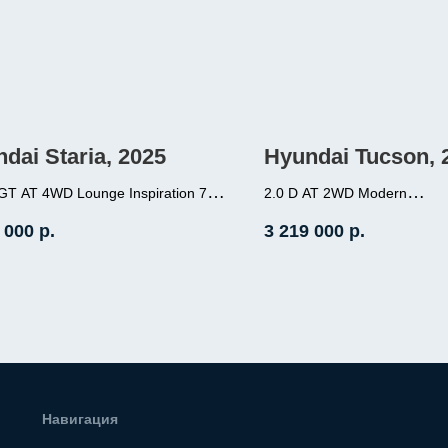
dai Staria, 2025
Hyundai Tucson, 
GT AT 4WD Lounge Inspiration 7-
2.0 D AT 2WD Modern
2.0 (184л.с.), дизель,
ый
 000
р.
3 219 000
р.
177л.с.), дизель, АКПП,
передний привод, про
й привод, пробег 7 000
000
 нахождение - Корея
Место нахождение - Кор
Навигация