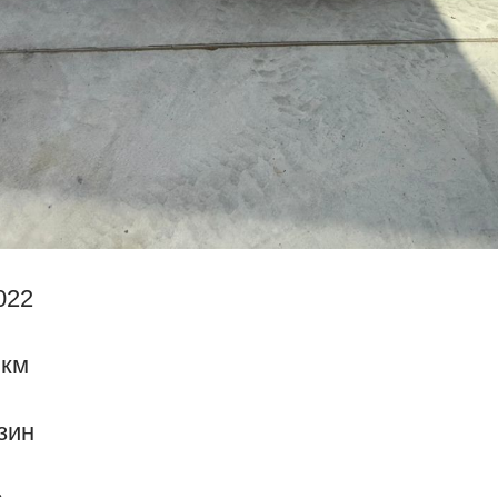
022
 км
зин